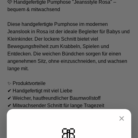
🩷 Handgefertigte Pumphose "Jeansstyle Rosa" –
bequem & mitwachsend
Diese handgefertigte Pumphose im modernen
Jeanslook in Rosa ist der ideale Begleiter für Babys und
Kleinkinder. Der lockere Schnitt bietet viel
Bewegungsfreiheit zum Krabbeln, Spielen und
Entdecken. Die weichen Bündchen sorgen für einen
angenehmen Sitz, ohne einzuschneiden, und wachsen
lange mit.
✨ Produktvorteile
✔ Handgefertigt mit viel Liebe
✔ Weicher, hautfreundlicher Baumwollstoff
✔ Mitwachsender Schnitt für lange Tragezeit
✔ Angenehmer Tragekomfort ohne Einengen
×
✔ Ideal für Alltag, Krabbeln und Spielen
🎀
✔ Kostenloser Versand innerhalb Deutschlands