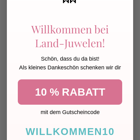
🧵 Material
Außen- und Innenstoff:
Willkommen bei
• 95 % Baumwolle
• 5 % Elasthan
Land-Juwelen!
Bündchen:
• 95 % Baumwolle
Schön, dass du da bist!
• 5 % Elasthan
Als kleines Dankeschön schenken wir dir
Kordel:
• 100 % Baumwolle
10 % RABATT
Details:
• Jersey-Kordel
mit dem Gutscheincode
• Snappap-Patches
• Metallösen
WILLKOMMEN10
Die passende Größe ist nicht dabei? Schreib uns