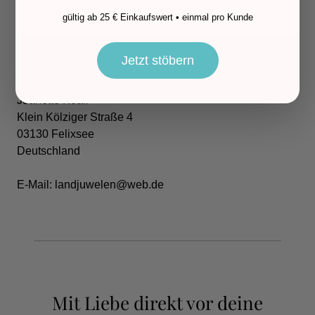
einfach deine Wunschgröße an:
gültig ab 25 € Einkaufswert • einmal pro Kunde
📧 landjuwelen@web.de
Jetzt stöbern
👩🔧 Hersteller
Jeanette Koall
Klein Kölziger Straße 4
03130 Felixsee
Deutschland
E-Mail: landjuwelen@web.de
Mit Liebe direkt vor deine