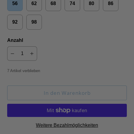
56
62
68
74
80
86
92
98
Anzahl
7 Artikel verblieben
In den Warenkorb
Weitere Bezahlmöglichkeiten