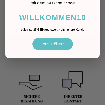
mit dem Gutscheincode
Wunschgröße!
info@land-juwelen.de
WILLKOMMEN10
gültig ab 25 € Einkaufswert • einmal pro Kunde
Mit Liebe direkt vor deine
Jetzt stöbern
Haustür