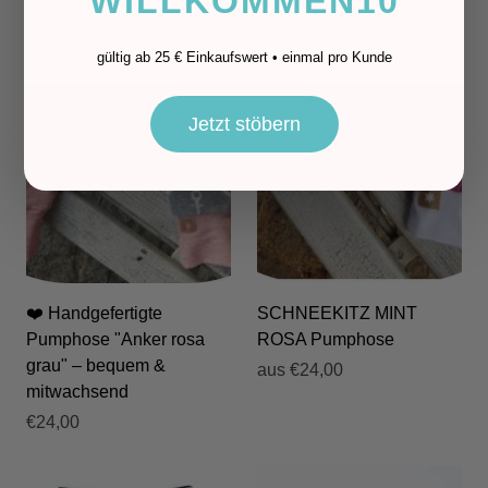
WILLKOMMEN10
gültig ab 25 € Einkaufswert • einmal pro Kunde
Jetzt stöbern
❤️ Handgefertigte
SCHNEEKITZ MINT
Pumphose "Anker rosa
ROSA Pumphose
grau" – bequem &
aus
€24,00
mitwachsend
€24,00