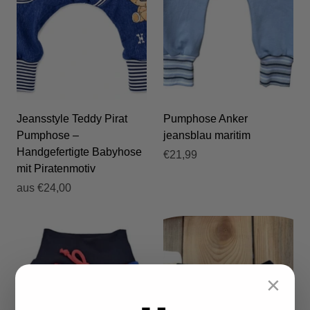
Jeansstyle Teddy Pirat
Pumphose Anker
Pumphose –
jeansblau maritim
Handgefertigte Babyhose
€21,99
mit Piratenmotiv
aus
€24,00
×