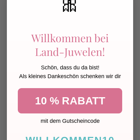
🎀
Willkommen bei
Land-Juwelen!
Schön, dass du da bist!
Pumphose Traktor
WALDTIERE
Als kleines Dankeschön schenken wir dir
schwarz rot blau
DUNKELBLAU kurze
Pumphose
€19,90
10 % RABATT
aus
€14,90
mit dem Gutscheincode