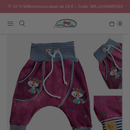
💛 10 % Willkommensrabatt ab 25 € – Code: WILLKOMMEN10
0